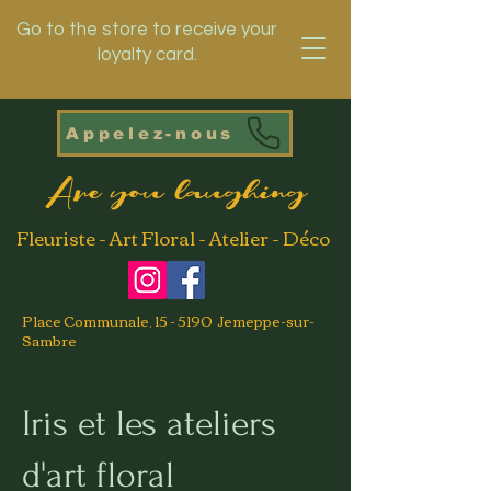
Go to the store to receive your
loyalty card.
Appelez-nous
Are you laughing
Fleuriste - Art Floral - Atelier - Déco
Place Communale, 15 - 5190 Jemeppe-sur-
Sambre
Iris et les ateliers
d'art floral