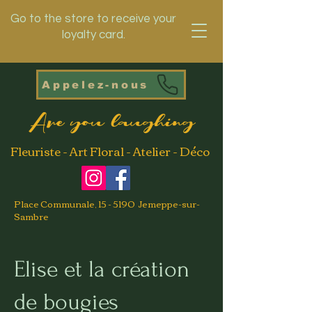
Go to the store to receive your
loyalty card.
Appelez-nous
Are you laughing
Fleuriste - Art Floral - Atelier - Déco
Place Communale, 15 - 5190 Jemeppe-sur-
Sambre
Elise et la création
de bougies